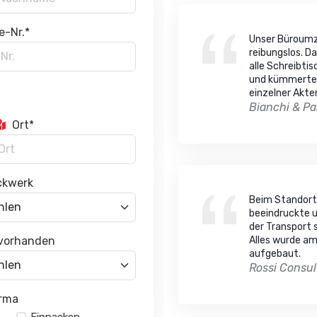
e-Nr.*
Unser Büroumzu
reibungslos. D
alle Schreibti
und kümmerte 
einzelner Akte
Bianchi & Pa
Ort*
ckwerk
Beim Standort
beeindruckte u
der Transport 
 vorhanden
Alles wurde am
aufgebaut.
Rossi Consu
rma
Einpacken