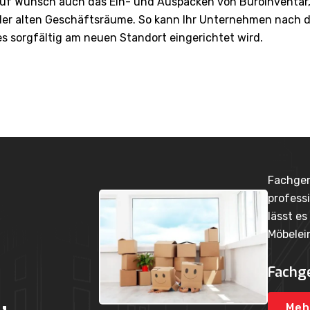
f Wunsch auch das Ein- und Auspacken von Büroinventar,
der alten Geschäftsräume. So kann Ihr Unternehmen nach d
s sorgfältig am neuen Standort eingerichtet wird.
Fachgerechte Möbellageru
professionelle Möbellageru
lässt es sich nicht immer 
Möbeleinlagerung in Ansp
Fachgerechte Möbell
,
Mehr