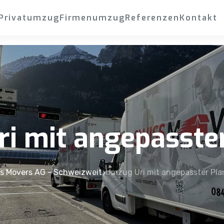
Privatumzug
Firmenumzug
Referenzen
Kontakt
i mit angepasste
s Movers AG - Schweizweit
Umzug Uri mit angepasster Pl