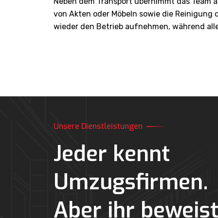
Neben dem Transport übernimmt das Team au
von Akten oder Möbeln sowie die Reinigung 
wieder den Betrieb aufnehmen, während alle
Unsere Dienstleistungen
Einpack & Auspackservice von Swiss Movers Wenn
ein Umzug ansteht, dann gibt es viele Dinge zu
Jeder kennt
erledigen.…
Umzugsfirmen.
Einpack & Auspackservice
Aber ihr beweist
Mehr