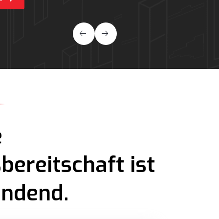
e
bereitschaft ist
indend.