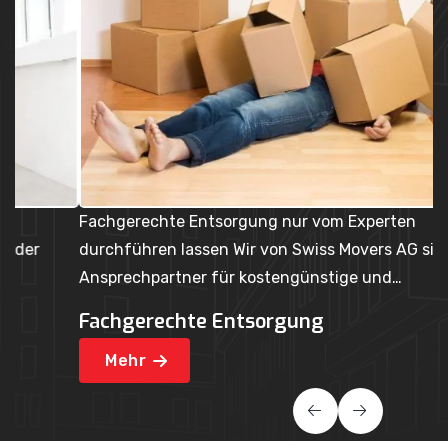
Fachgerechte Entsorgung nur vom Experten
U
durchführen lassen Wir von Swiss Movers AG sind der
Ih
Ansprechpartner für kostengünstige und…
p
Fachgerechte Entsorgung
U
Mehr