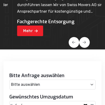
durchführen lassen Wir von Swiss Movers AG sind der
Ih
Ansprechpartner für kostengünstige und…
p
Fachgerechte Entsorgung
U
Mehr
Bitte Anfrage auswählen
Gewünschtes Umzugsdatum
Datum