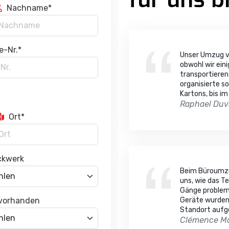
Nachname*
e-Nr.*
Unser Umzug vo
obwohl wir ein
transportiere
organisierte s
Kartons, bis i
Raphael Duv
Ort*
ckwerk
Beim Büroumzu
uns, wie das 
Gänge probleml
 vorhanden
Geräte wurden 
Standort aufg
Clémence Ma