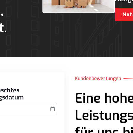
,
Mehr
t.
Kundenbewertungen
schtes
Eine hoh
gsdatum
Leistungs
für uns b