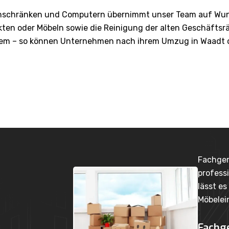
nschränken und Computern übernimmt unser Team auf Wuns
ten oder Möbeln sowie die Reinigung der alten Geschäftsr
blem – so können Unternehmen nach ihrem Umzug in Waadt o
Fachgerechte Möbellagerung 
professionelle Möbellagerung 
lässt es sich nicht immer ver
Möbeleinlagerung in Anspruc
Fachgerechte Möbellag