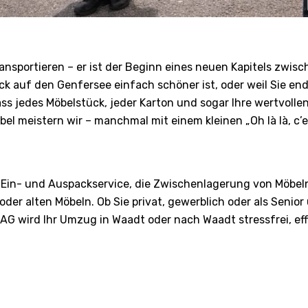
ransportieren – er ist der Beginn eines neuen Kapitels zwis
lick auf den Genfersee einfach schöner ist, oder weil Sie e
 jedes Möbelstück, jeder Karton und sogar Ihre wertvollen B
el meistern wir – manchmal mit einem kleinen „Oh là là, c’
Ein- und Auspackservice, die Zwischenlagerung von Möbel
der alten Möbeln. Ob Sie privat, gewerblich oder als Senio
s AG wird Ihr Umzug in Waadt oder nach Waadt stressfrei, ef