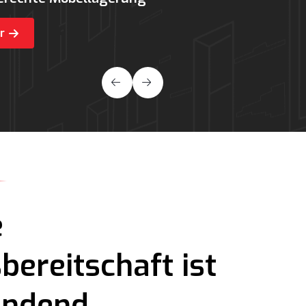
e
bereitschaft ist
indend.