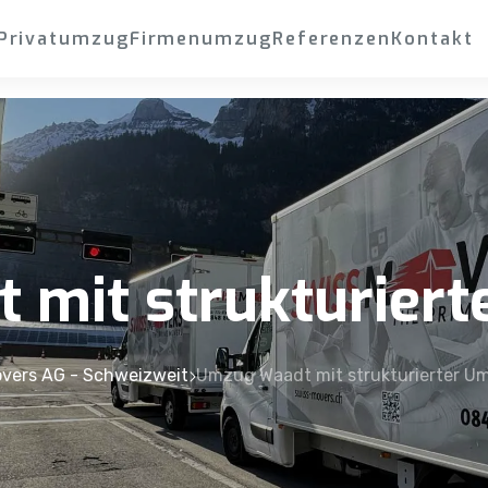
Privatumzug
Firmenumzug
Referenzen
Kontakt
mit strukturier
vers AG - Schweizweit
Umzug Waadt mit strukturierter U