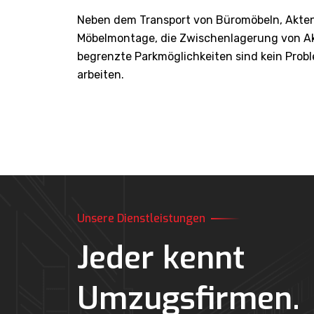
Neben dem Transport von Büromöbeln, Akte
Möbelmontage, die Zwischenlagerung von Ak
begrenzte Parkmöglichkeiten sind kein Pro
arbeiten.
Unsere Dienstleistungen
Einpack & Auspackservice von Swiss Movers Wenn
ein Umzug ansteht, dann gibt es viele Dinge zu
Jeder kennt
erledigen.…
Umzugsfirmen.
Einpack & Auspackservice