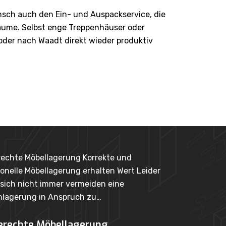
ch auch den Ein- und Auspackservice, die
äume. Selbst enge Treppenhäuser oder
der nach Waadt direkt wieder produktiv
Korrekte und
Fac
erhalten Wert Leider
dur
meiden eine
der
h zu…
Fa
erung