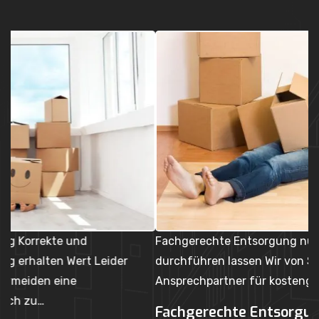
Fachgerechte Entsorgung nur vom Experten
U
durchführen lassen Wir von Swiss Movers AG sind der
Ih
Ansprechpartner für kostengünstige und…
p
Fachgerechte Entsorgung
U