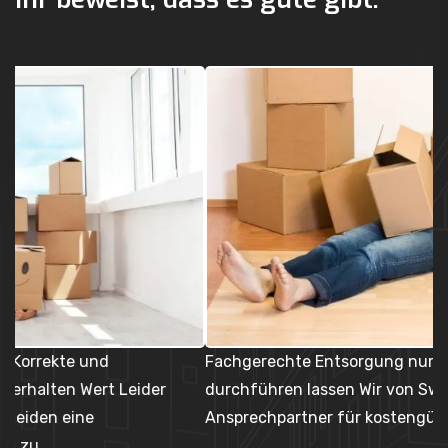
Fachgerechte Entsorgung nur vom Experten
U
durchführen lassen Wir von Swiss Movers AG sind der
Ih
Ansprechpartner für kostengünstige und…
p